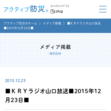
アクティブ防災とは?
アクティブ防災®ホーム
〉
メディア掲載
〉
■ＫＲＹラジオ山口放送
ABOUT
■2015年12月23日■
Mプラグと学ぼう
LEARNING
メディア掲載
家庭でやってみよう
MEDIA
LET'S TRY
コラボ事例
COLLABORATION
2015.12.23
メディア掲載
MEDIA
■ＫＲＹラジオ山口放送■2015年12
講座のご依頼
取材お申し込み
月23日■
お問い合わせ
運営団体