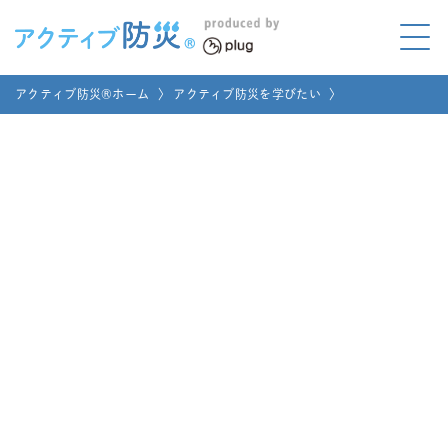
アクティブ防災とは?
アクティブ防災®ホーム
〉
アクティブ防災を学びたい
〉
ABOUT
Mプラグと学ぼう
LEARNING
家庭でやってみよう
LET'S TRY
コラボ事例
COLLABORATION
メディア掲載
MEDIA
講座のご依頼
取材お申し込み
お問い合わせ
運営団体