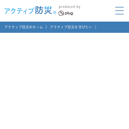
アクティブ防災とは?
アクティブ防災®ホーム
〉
アクティブ防災を学びたい
〉
ABOUT
Mプラグと学ぼう
LEARNING
家庭でやってみよう
LET'S TRY
コラボ事例
COLLABORATION
メディア掲載
MEDIA
講座のご依頼
取材お申し込み
お問い合わせ
運営団体