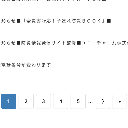
お知らせ■『全災害対応！子連れ防災ＢＯＯＫ』■
お知らせ■防災情報発信サイト監修■ユニ・チャーム株式
表電話番号が変わります
1
2
3
4
5
...
〉
»