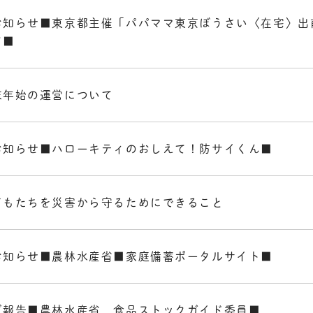
お知らせ■東京都主催「パパママ東京ぼうさい〈在宅〉出
て■
末年始の運営について
お知らせ■ハローキティのおしえて！防サイくん■
どもたちを災害から守るためにできること
お知らせ■農林水産省■家庭備蓄ポータルサイト■
ご報告■農林水産省 食品ストックガイド委員■