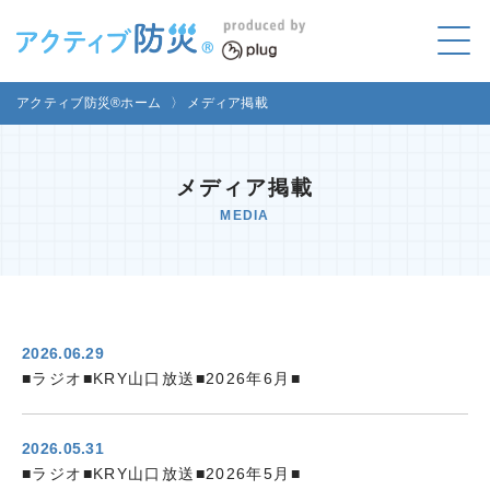
アクティブ防災とは?
アクティブ防災®ホーム
〉
メディア掲載
ABOUT
Mプラグと学ぼう
メディア掲載
LEARNING
MEDIA
家庭でやってみよう
LET'S TRY
コラボ事例
COLLABORATION
2026.06.29
メディア掲載
■ラジオ■KRY山口放送■2026年6月■
MEDIA
講座のご依頼
取材お申し込み
2026.05.31
■ラジオ■KRY山口放送■2026年5月■
お問い合わせ
運営団体