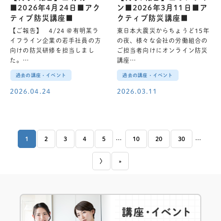
■2026年4月24日■アク
ン■2026年3月11日■ア
ティブ防災講座■
クティブ防災講座■
【ご報告】 4/24 @有明某ラ
東日本大震災からちょうど15年
イフライン企業の若手社員の方
の夜、様々な会社の労働組合の
向けの防災研修を担当しまし
ご担当者向けにオンライン防災
た。…
講座…
過去の講座・イベント
過去の講座・イベント
2026.04.24
2026.03.11
...
...
1
2
3
4
5
10
20
30
〉
»