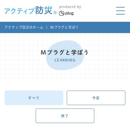
アクティブ防災とは?
アクティブ防災®ホーム
〉
Mプラグと学ぼう
ABOUT
Mプラグと学ぼう
LEARNING
Mプラグと学ぼう
家庭でやってみよう
LEARNING
LET'S TRY
コラボ事例
COLLABORATION
メディア掲載
すべて
予定
MEDIA
講座のご依頼
取材お申し込み
終了
お問い合わせ
運営団体