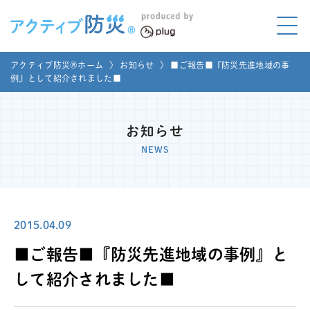
アクティブ防災とは?
アクティブ防災®ホーム
〉
お知らせ
〉
■ご報告■『防災先進地域の事
ABOUT
例』として紹介されました■
Mプラグと学ぼう
LEARNING
お知らせ
家庭でやってみよう
NEWS
LET'S TRY
コラボ事例
COLLABORATION
2015.04.09
メディア掲載
MEDIA
■ご報告■『防災先進地域の事例』と
講座のご依頼
取材お申し込み
して紹介されました■
お問い合わせ
運営団体