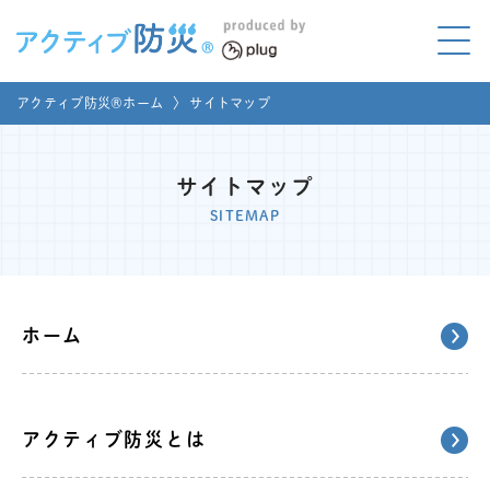
アクティブ防災とは?
アクティブ防災®ホーム
〉
サイトマップ
ABOUT
Mプラグと学ぼう
LEARNING
サイトマップ
SITEMAP
家庭でやってみよう
LET'S TRY
コラボ事例
COLLABORATION
ホーム
メディア掲載
MEDIA
講座のご依頼
取材お申し込み
アクティブ防災とは
お問い合わせ
運営団体