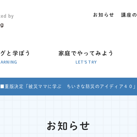
お知らせ
講座
ラグと学ぼう
家庭でやってみよう
EARNING
LET'S TRY
■重版決定「被災ママに学ぶ ちいさな防災のアイディア４０
お知らせ