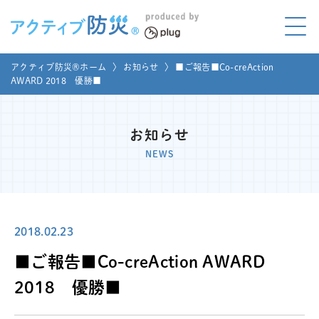
アクティブ防災とは?
アクティブ防災®ホーム
〉
お知らせ
〉
■ご報告■Co-creAction
ABOUT
AWARD 2018 優勝■
Mプラグと学ぼう
LEARNING
お知らせ
家庭でやってみよう
NEWS
LET'S TRY
コラボ事例
COLLABORATION
2018.02.23
メディア掲載
MEDIA
■ご報告■Co-creAction AWARD
講座のご依頼
取材お申し込み
2018 優勝■
お問い合わせ
運営団体