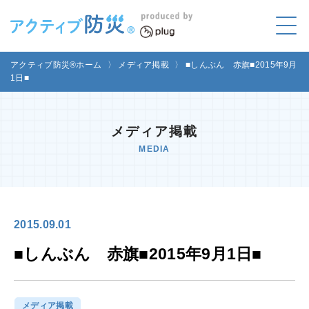
アクティブ防災とは?
アクティブ防災®ホーム
〉
メディア掲載
〉
■しんぶん 赤旗■2015年9月
ABOUT
1日■
Mプラグと学ぼう
LEARNING
メディア掲載
家庭でやってみよう
MEDIA
LET'S TRY
コラボ事例
COLLABORATION
2015.09.01
メディア掲載
MEDIA
■しんぶん 赤旗■2015年9月1日■
講座のご依頼
取材お申し込み
お問い合わせ
運営団体
メディア掲載