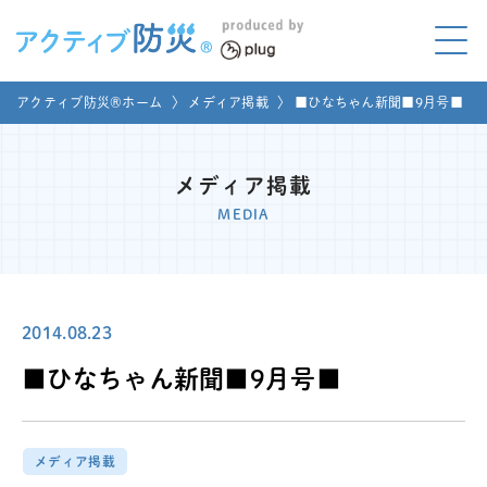
アクティブ防災とは?
アクティブ防災®ホーム
〉
メディア掲載
〉
■ひなちゃん新聞■9月号■
ABOUT
Mプラグと学ぼう
LEARNING
メディア掲載
MEDIA
家庭でやってみよう
LET'S TRY
コラボ事例
COLLABORATION
2014.08.23
メディア掲載
■ひなちゃん新聞■9月号■
MEDIA
講座のご依頼
取材お申し込み
メディア掲載
お問い合わせ
運営団体