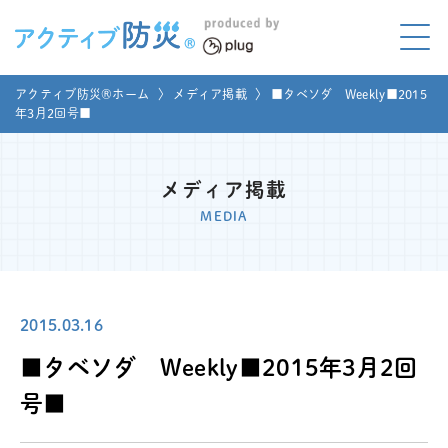
アクティブ防災とは?
アクティブ防災®ホーム
〉
メディア掲載
〉
■タベソダ Weekly■2015
ABOUT
年3月2回号■
Mプラグと学ぼう
LEARNING
メディア掲載
家庭でやってみよう
MEDIA
LET'S TRY
コラボ事例
COLLABORATION
2015.03.16
メディア掲載
MEDIA
■タベソダ Weekly■2015年3月2回
講座のご依頼
取材お申し込み
号■
お問い合わせ
運営団体