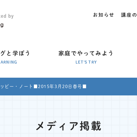
お知らせ
講座
ラグと学ぼう
家庭でやってみよう
EARNING
LET'S TRY
ッピー・ノート■2015年3月20日春号■
メディア掲載