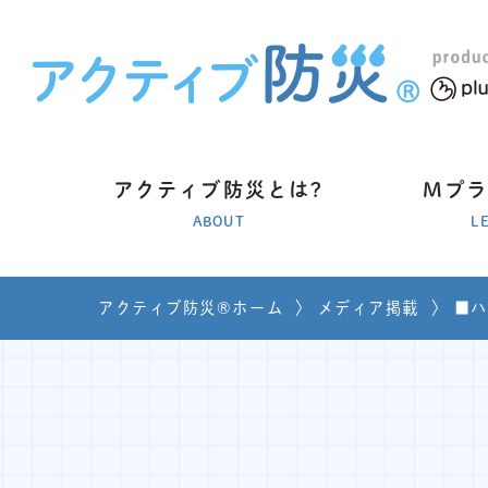
アクティブ防災とは?
Mプ
ABOUT
L
アクティブ防災®ホーム
〉
メディア掲載
〉
■ハ