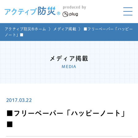
アクティブ防災とは?
アクティブ防災®ホーム
〉
メディア掲載
〉
■フリーペーパー「ハッピー
ABOUT
ノート」■
Mプラグと学ぼう
LEARNING
メディア掲載
家庭でやってみよう
MEDIA
LET'S TRY
コラボ事例
COLLABORATION
2017.03.22
メディア掲載
MEDIA
■フリーペーパー「ハッピーノート」
講座のご依頼
取材お申し込み
■
お問い合わせ
運営団体