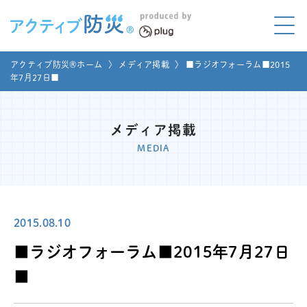
アクティブ防災とは?
アクティブ防災®ホーム
〉
メディア掲載
〉
■ラジオフォーラム■2015
ABOUT
年7月27日■
Mプラグと学ぼう
LEARNING
メディア掲載
家庭でやってみよう
MEDIA
LET'S TRY
コラボ事例
COLLABORATION
2015.08.10
メディア掲載
MEDIA
■ラジオフォーラム■2015年7月27日
講座のご依頼
取材お申し込み
■
お問い合わせ
運営団体