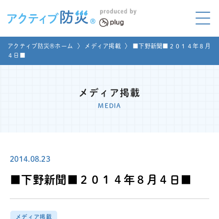
アクティブ防災とは?
アクティブ防災®ホーム
〉
メディア掲載
〉
■下野新聞■２０１４年８月
ABOUT
４日■
Mプラグと学ぼう
LEARNING
メディア掲載
家庭でやってみよう
MEDIA
LET'S TRY
コラボ事例
COLLABORATION
2014.08.23
メディア掲載
MEDIA
■下野新聞■２０１４年８月４日■
講座のご依頼
取材お申し込み
お問い合わせ
運営団体
メディア掲載