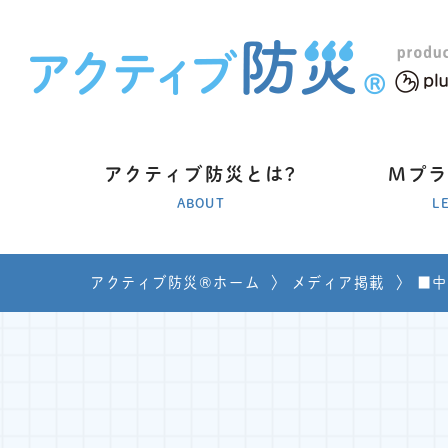
アクティブ防災とは?
Mプ
ABOUT
L
アクティブ防災®ホーム
〉
メディア掲載
〉
■中