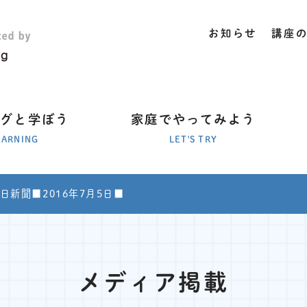
お知らせ
講座
ラグと学ぼう
家庭でやってみよう
EARNING
LET'S TRY
日新聞■2016年7月5日■
メディア掲載