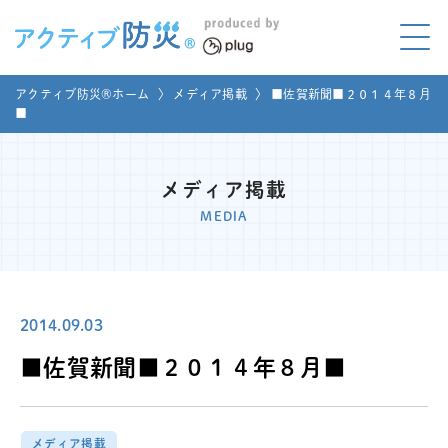
アクティブ防災とは?
アクティブ防災®ホーム
〉
メディア掲載
〉
■佐賀新聞■２０１４年８月
ABOUT
■
Mプラグと学ぼう
LEARNING
メディア掲載
家庭でやってみよう
MEDIA
LET'S TRY
コラボ事例
COLLABORATION
2014.09.03
メディア掲載
MEDIA
■佐賀新聞■２０１４年８月■
講座のご依頼
取材お申し込み
お問い合わせ
運営団体
メディア掲載