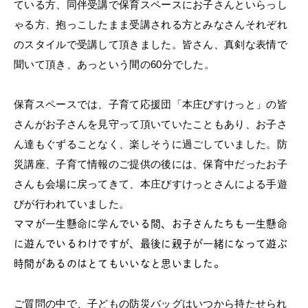
ている方
、同伴受講で保育スペースにお子さんといらっし
ゃる方、
抱っこしたまま受
講される方とみなさんそれぞれ
のスタイルで受講
して頂きました。皆さん、真剣な表情で
聞いて頂き、
あっという間の60分でした。
保育スペースでは、子育て応援団「本庄びすけっと」
の皆
さんがお子さんを見守って頂いていたこともあり、
お子さ
ん達もぐずることなく、楽しそうに
過ごしていました。
防
災講座、子育て情報のご提供の後には、
保育中だったお子
さんも会場に戻ってきて、
本庄びすけっとさんによる手遊
びが行われていました。
ママが一生懸命に学んでいる間、
お子さんたちも一生懸命
に遊んでいるわけですが、
最後に親子が一緒になって遊ぶ
時間があるのはとてもいいなと思い
ました。
ご質問の中で、子どもの防災バッグはいつから持たせられ