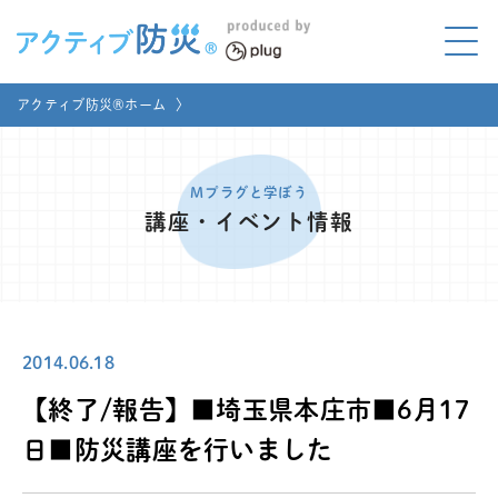
アクティブ防災とは?
アクティブ防災®ホーム
〉
ABOUT
Mプラグと学ぼう
LEARNING
Mプラグと学ぼう
講座・イベント情報
家庭でやってみよう
LET'S TRY
コラボ事例
COLLABORATION
2014.06.18
メディア掲載
MEDIA
【終了/報告】■埼玉県本庄市■6月17
講座のご依頼
取材お申し込み
日■防災講座を行いました
お問い合わせ
運営団体