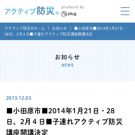
アクティブ防災とは?
アクティブ防災®ホーム
〉
お知らせ
〉
■小田原市■2014年1月21日・
ABOUT
28日、2月４日■子連れアクティブ防災講座開講決定
Mプラグと学ぼう
LEARNING
お知らせ
家庭でやってみよう
NEWS
LET'S TRY
コラボ事例
COLLABORATION
2013.12.03
メディア掲載
MEDIA
■小田原市■2014年1月21日・28
講座のご依頼
取材お申し込み
日、2月４日■子連れアクティブ防災
講座開講決定
お問い合わせ
運営団体