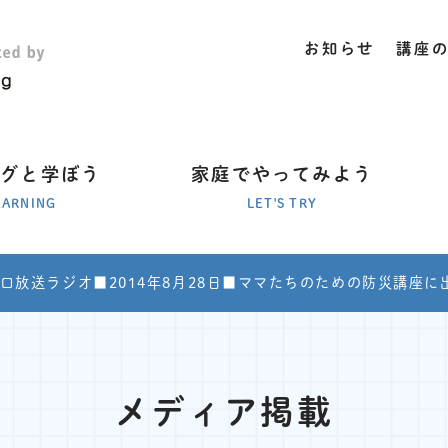
お知らせ
講座
ラグと学ぼう
家庭でやってみよう
EARNING
LET'S TRY
口放送ラジオ■2014年8月28日■ママたちのための防災講座に
メディア掲載