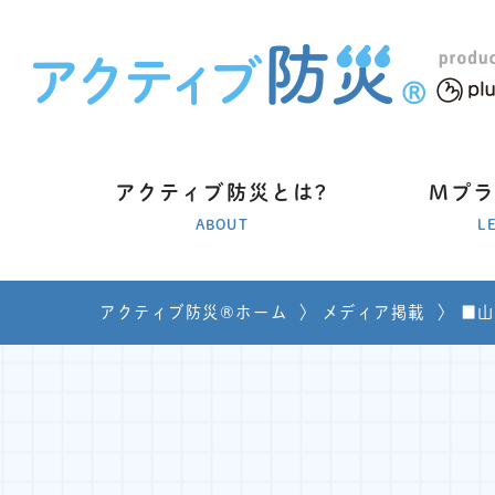
アクティブ防災とは?
Mプ
ABOUT
L
アクティブ防災®ホーム
〉
メディア掲載
〉
■山