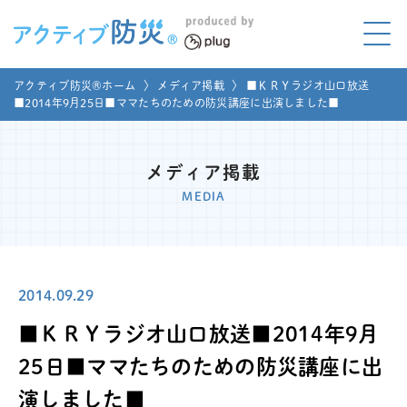
アクティブ防災とは?
アクティブ防災®ホーム
〉
メディア掲載
〉
■ＫＲＹラジオ山口放送
ABOUT
■2014年9月25日■ママたちのための防災講座に出演しました■
Mプラグと学ぼう
LEARNING
メディア掲載
家庭でやってみよう
MEDIA
LET'S TRY
コラボ事例
COLLABORATION
2014.09.29
メディア掲載
MEDIA
■ＫＲＹラジオ山口放送■2014年9月
講座のご依頼
取材お申し込み
25日■ママたちのための防災講座に出
演しました■
お問い合わせ
運営団体