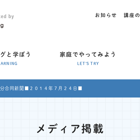
お知らせ
講座
ラグと学ぼう
家庭でやってみよう
EARNING
LET'S TRY
分合同新聞■２０１４年７月２４日■
メディア掲載