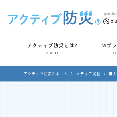
アクティブ防災とは?
Mプ
ABOUT
L
アクティブ防災®ホーム
〉
メディア掲載
〉
■大