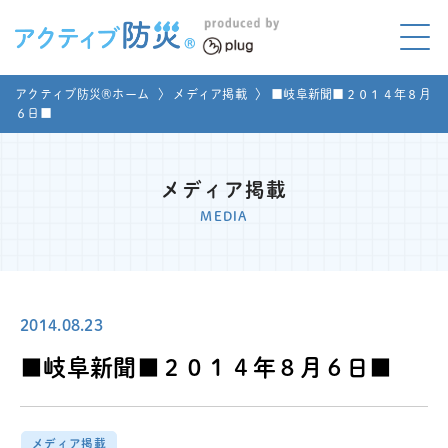
アクティブ防災とは?
アクティブ防災®ホーム
〉
メディア掲載
〉
■岐阜新聞■２０１４年８月
ABOUT
６日■
Mプラグと学ぼう
LEARNING
メディア掲載
家庭でやってみよう
MEDIA
LET'S TRY
コラボ事例
COLLABORATION
2014.08.23
メディア掲載
MEDIA
■岐阜新聞■２０１４年８月６日■
講座のご依頼
取材お申し込み
お問い合わせ
運営団体
メディア掲載