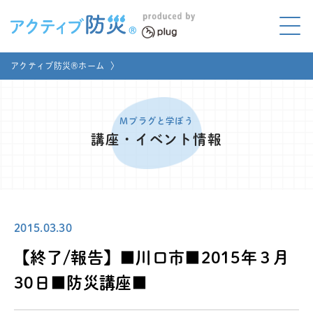
アクティブ防災とは?
アクティブ防災®ホーム
〉
ABOUT
Mプラグと学ぼう
LEARNING
Mプラグと学ぼう
講座・イベント情報
家庭でやってみよう
LET'S TRY
コラボ事例
COLLABORATION
2015.03.30
メディア掲載
MEDIA
【終了/報告】■川口市■2015年３月
講座のご依頼
取材お申し込み
30日■防災講座■
お問い合わせ
運営団体