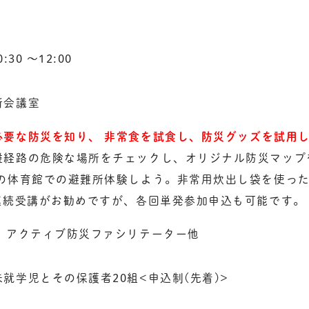
30 〜12:00
所会議室
必要な防災を知り、 非常食を試食し、防災グッズを試用
難経路の危険な場所をチェックし、オリジナル防災マップ
校の体育館での避難所体験しよう。非常用炊出し袋を使っ
回連続受講がお勧めですが、各回単発参加申込も可能です。
グ アクティブ防災ファシリテーター他
就学児とその保護者20組<申込制(先着)>