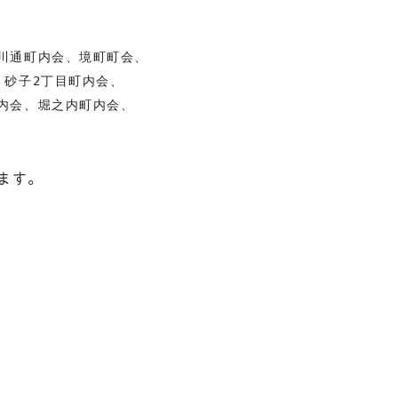
川通町内会、境町町会、

砂子2丁目町内会、

内会、堀之内町内会、

ます。