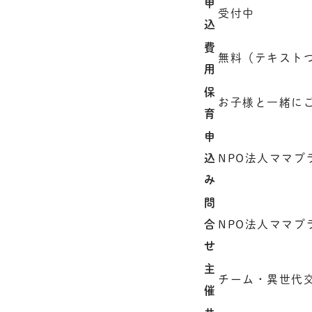
申
受付中
込
費
無料（テキスト
用
保
お子様と一緒に
育
申
込
NPO法人ママプラグ
み
問
合
NPO法人ママプラグ
せ
主
チーム・異世代交
催