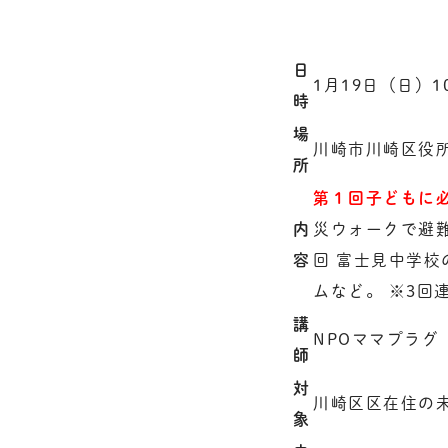
日
1月19日（日）10:
時
場
川崎市川崎区役
所
第１回
子どもに
内
災ウォークで避
容
回 富士見中学
ムなど。 ※3
講
NPOママプラ
師
対
川崎区区在住の未
象