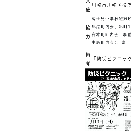
共
川崎市川崎区役
催
富士見中学校避難所
旭港町内会、旭町1
協
宮本町町内会、駅前
力
中島町内会)、富
備
「防災ピクニッ
考