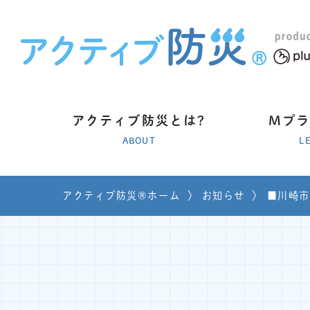
アクティブ防災とは?
Mプ
ABOUT
L
アクティブ防災®ホーム
〉
お知らせ
〉
■川崎市