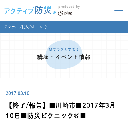
アクティブ防災とは?
アクティブ防災®ホーム
〉
ABOUT
Mプラグと学ぼう
LEARNING
Mプラグと学ぼう
講座・イベント情報
家庭でやってみよう
LET'S TRY
コラボ事例
COLLABORATION
2017.03.10
メディア掲載
MEDIA
【終了/報告】■川崎市■2017年3月
講座のご依頼
取材お申し込み
10日■防災ピクニック®■
お問い合わせ
運営団体