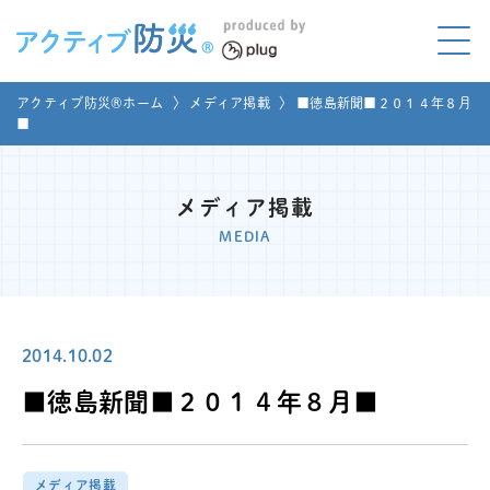
アクティブ防災とは?
アクティブ防災®ホーム
〉
メディア掲載
〉
■徳島新聞■２０１４年８月
ABOUT
■
Mプラグと学ぼう
LEARNING
メディア掲載
家庭でやってみよう
MEDIA
LET'S TRY
コラボ事例
COLLABORATION
2014.10.02
メディア掲載
MEDIA
■徳島新聞■２０１４年８月■
講座のご依頼
取材お申し込み
お問い合わせ
運営団体
メディア掲載