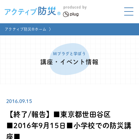
アクティブ防災とは?
アクティブ防災®ホーム
〉
ABOUT
Mプラグと学ぼう
LEARNING
Mプラグと学ぼう
講座・イベント情報
家庭でやってみよう
LET'S TRY
コラボ事例
COLLABORATION
2016.09.15
メディア掲載
MEDIA
【終了/報告】■東京都世田谷区
講座のご依頼
取材お申し込み
■2016年9月15日■小学校での防災講
座■
お問い合わせ
運営団体