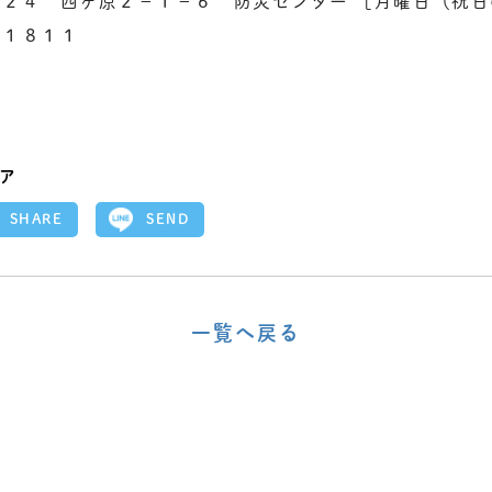
２４ 西ヶ原２－１－６ 防災センター ［月曜日（祝
）１８１１
ア
SEND
SHARE
一覧へ戻る
〈