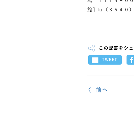
場 〒１１４－００
館］℡（３９４０
この記事をシェ
TWEET