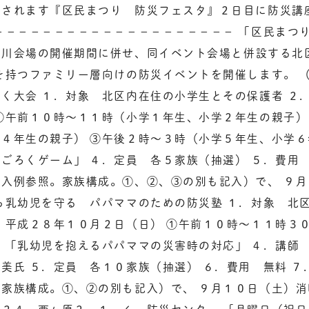
催されます『区民まつり 防災フェスタ』２日目に防災講
－－－－－－－－－－－－－－－－－－－－ 「区民まつ
野川会場の開催期間に併せ、
同イベント会場と併設する北
を持つファミリー層向けの防災イベントを開催します
。 
く大会 １．対象 北区内在住の小学生とその保護者 ２
①午前１０時～１１時（小学１年生、小学２年生の親子）
４年生の親子） ③午後２時～３時（小学５年生、小学６
ごろくゲーム」 ４．定員 各５家族（抽選） ５．費用 
入例参照。家族構成。①、②、③の別も記入）で、 ９
ら乳幼児を守る パパママのための防災塾 １．対象 北
 平成２８年１０月２日（日） ①午前１０時～１１時３０
 「乳幼児を抱えるパパママの災害時の対応」 ４．講師
美氏 ５．定員 各１０家族（抽選） ６．費用 無料 ７
家族構成。①、②の別も記入）で、 ９月１０日（土）消