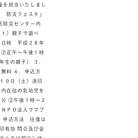
座を担当いたしまし
り 防災フェスタ」
区防災センター内
（１）親子で遊べ
．日時 平成２８年
 ②正午～午後１時
年生の親子） ３．
無料 ６．申込方
月１０日（土）消印
区内在住の乳幼児を
分 ②午後１時～２
 ＮＰＯ法人ママプ
．申込方法 往復は
印有効 問合及び会