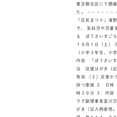
東京都北区にて開
た。 －－－－－－
「区民まつり」滝
で、 乳幼児や児童
る ぼうさいすごろ
１０月１日（土） 
（小学３年生、小学
内容 「ぼうさいす
法 往復はがき（記
有効 （２）災害か
持つ家族 ２．日時
時３０分 ３．内容
ラグ副理事長冨川万
がき（記入例参照。