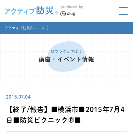
アクティブ防災とは?
アクティブ防災®ホーム
〉
ABOUT
Mプラグと学ぼう
LEARNING
Mプラグと学ぼう
講座・イベント情報
家庭でやってみよう
LET'S TRY
コラボ事例
COLLABORATION
2015.07.04
メディア掲載
MEDIA
【終了/報告】■横浜市■2015年7月4
講座のご依頼
取材お申し込み
日■防災ピクニック®■
お問い合わせ
運営団体