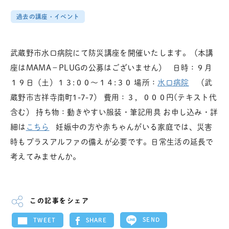
過去の講座・イベント
武蔵野市水口病院にて防災講座を開催いたします。（本講
座はMAMA－PLUGの公募はございません） 日時：９月
１９日（土）１３:００～１４:３０ 場所：
水口病院
（武
蔵野市吉祥寺南町1-7-7） 費用：３，０００円(テキスト代
含む） 持ち物：動きやすい服装・筆記用具 お申し込み・詳
細は
こちら
妊娠中の方や赤ちゃんがいる家庭では、災害
時もプラスアルファの備えが必要です。日常生活の延長で
考えてみませんか。
この記事をシェア
SEND
SHARE
TWEET