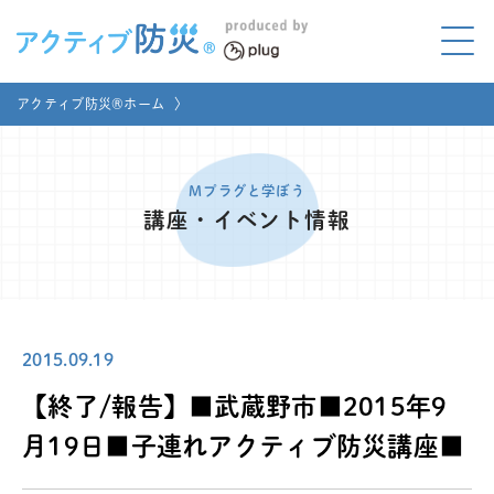
アクティブ防災とは?
アクティブ防災®ホーム
〉
ABOUT
Mプラグと学ぼう
LEARNING
Mプラグと学ぼう
講座・イベント情報
家庭でやってみよう
LET'S TRY
コラボ事例
COLLABORATION
2015.09.19
メディア掲載
MEDIA
【終了/報告】■武蔵野市■2015年9
講座のご依頼
取材お申し込み
月19日■子連れアクティブ防災講座■
お問い合わせ
運営団体