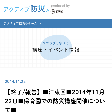
アクティブ防災とは?
アクティブ防災®ホーム
〉
ABOUT
Mプラグと学ぼう
LEARNING
Mプラグと学ぼう
講座・イベント情報
家庭でやってみよう
LET'S TRY
コラボ事例
COLLABORATION
2014.11.22
メディア掲載
MEDIA
【終了/報告】■江東区■2014年11月
講座のご依頼
取材お申し込み
22日■保育園での防災講座開催につい
て■
お問い合わせ
運営団体