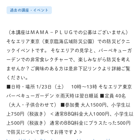
過去の講座・イベント
（本講座はＭＡＭＡ－ＰＬＵＧでの公募はございません）
そなエリア東京（東京臨海広域防災公園）での防災ピクニ
ックイベントです。 そなエリアの見学と、バーベキューガ
ーデンでの非常食レクチャーで、楽しみながら防災を考え
ませんか？ご興味のある方は是非下記リンクより詳細ご覧
ください。
■日時・場所 1/23日（土） 10時～13時 そなエリア東京
バーべキューガーデン ※雨天時は翌日順延 ■定員 40名
（大人・子供合わせて） ■参加費 大人1500円、小学生以
上750円（税抜き） ＜通常BBQ料金大人1000円、小学生以
上500円（税抜き） 通常のBBQ料金にプラスたった500円
で防災について学べてお得です♪＞