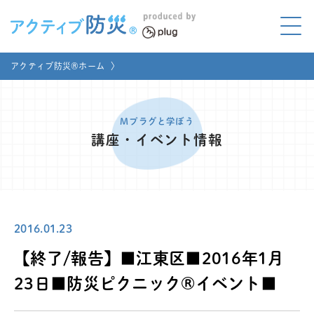
アクティブ防災とは?
アクティブ防災®ホーム
〉
ABOUT
Mプラグと学ぼう
LEARNING
Mプラグと学ぼう
講座・イベント情報
家庭でやってみよう
LET'S TRY
コラボ事例
COLLABORATION
2016.01.23
メディア掲載
MEDIA
【終了/報告】■江東区■2016年1月
講座のご依頼
取材お申し込み
23日■防災ピクニック®イベント■
お問い合わせ
運営団体