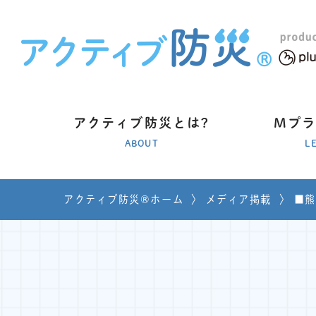
アクティブ防災とは?
Mプ
ABOUT
L
アクティブ防災®ホーム
〉
メディア掲載
〉
■熊