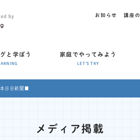
お知らせ
講座
ラグと学ぼう
家庭でやってみよう
EARNING
LET'S TRY
本日日新聞■
メディア掲載