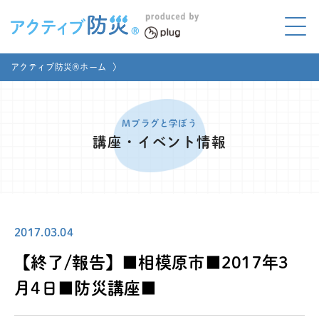
アクティブ防災とは?
アクティブ防災®ホーム
〉
ABOUT
Mプラグと学ぼう
LEARNING
Mプラグと学ぼう
講座・イベント情報
家庭でやってみよう
LET'S TRY
コラボ事例
COLLABORATION
2017.03.04
メディア掲載
MEDIA
【終了/報告】■相模原市■2017年3
講座のご依頼
取材お申し込み
月4日■防災講座■
お問い合わせ
運営団体