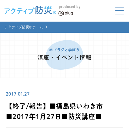
アクティブ防災とは?
アクティブ防災®ホーム
〉
ABOUT
Mプラグと学ぼう
LEARNING
Mプラグと学ぼう
講座・イベント情報
家庭でやってみよう
LET'S TRY
コラボ事例
COLLABORATION
2017.01.27
メディア掲載
MEDIA
【終了/報告】■福島県いわき市
講座のご依頼
取材お申し込み
■2017年1月27日■防災講座■
お問い合わせ
運営団体