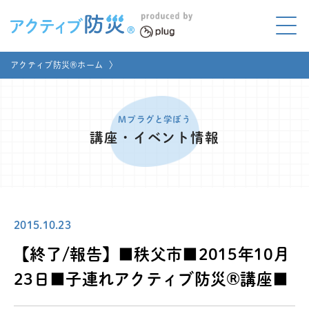
アクティブ防災とは?
アクティブ防災®ホーム
〉
ABOUT
Mプラグと学ぼう
LEARNING
Mプラグと学ぼう
講座・イベント情報
家庭でやってみよう
LET'S TRY
コラボ事例
COLLABORATION
2015.10.23
メディア掲載
MEDIA
【終了/報告】■秩父市■2015年10月
講座のご依頼
取材お申し込み
23日■子連れアクティブ防災®講座■
お問い合わせ
運営団体