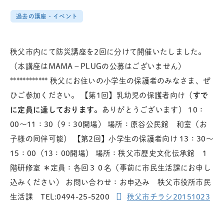
過去の講座・イベント
秩父市内にて防災講座を2回に分けて開催いたしました。
（本講座はMAMA－PLUGの公募はございません）
************ 秩父にお住いの小学生の保護者のみなさま、ぜ
ひご参加ください。 【第1回】乳幼児の保護者向け（
すで
に定員に達しております。
ありがとうございます） 10：
00～11：30（9：30開場） 場所：原谷公民館 和室（お
子様の同伴可能） 【第2回】小学生の保護者向け 13：30～
15：00（13：00開場） 場所：秩父市歴史文化伝承館 1
階研修室 ＊定員：各回３０名（事前に市民生活課にお申し
込みください） お問い合わせ：お申込み 秩父市役所市民
生活課 TEL:0494-25-5200
秩父市チラシ20151023