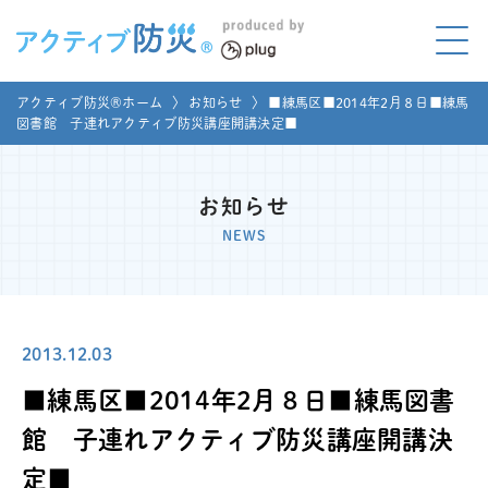
アクティブ防災とは?
アクティブ防災®ホーム
〉
お知らせ
〉
■練馬区■2014年2月８日■練馬
ABOUT
図書館 子連れアクティブ防災講座開講決定■
Mプラグと学ぼう
LEARNING
お知らせ
家庭でやってみよう
NEWS
LET'S TRY
コラボ事例
COLLABORATION
2013.12.03
メディア掲載
MEDIA
■練馬区■2014年2月８日■練馬図書
講座のご依頼
取材お申し込み
館 子連れアクティブ防災講座開講決
定■
お問い合わせ
運営団体