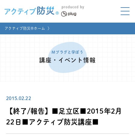
アクティブ防災とは?
アクティブ防災®ホーム
〉
ABOUT
Mプラグと学ぼう
LEARNING
Mプラグと学ぼう
講座・イベント情報
家庭でやってみよう
LET'S TRY
コラボ事例
COLLABORATION
2015.02.22
メディア掲載
MEDIA
【終了/報告】■足立区■2015年2月
講座のご依頼
取材お申し込み
22日■アクティブ防災講座■
お問い合わせ
運営団体