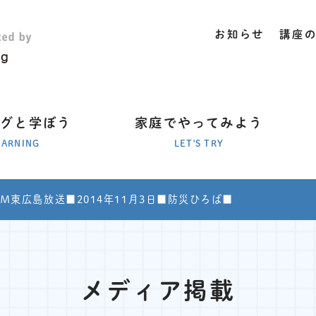
お知らせ
講座
ラグと学ぼう
家庭でやってみよう
EARNING
LET'S TRY
Ｍ東広島放送■2014年11月3日■防災ひろば■
メディア掲載