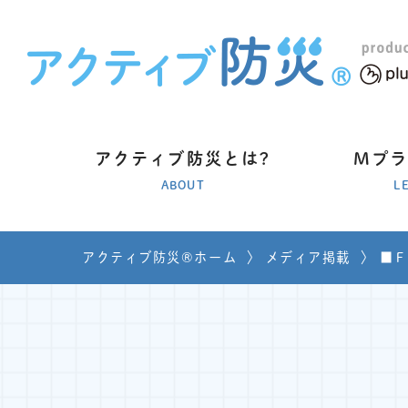
アクティブ防災とは?
Mプ
ABOUT
L
アクティブ防災®ホーム
〉
メディア掲載
〉
■Ｆ