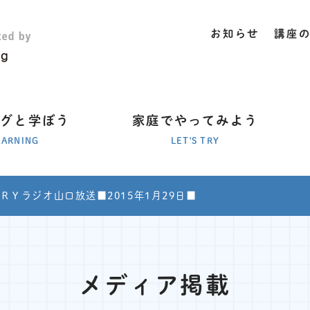
お知らせ
講座
ラグと学ぼう
家庭でやってみよう
EARNING
LET'S TRY
ＲＹラジオ山口放送■2015年1月29日■
メディア掲載