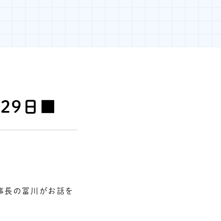
29日■
事長の冨川がお話を