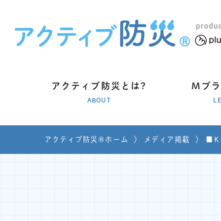
アクティブ防災とは?
Mプ
ABOUT
L
アクティブ防災®ホーム
〉
メディア掲載
〉
■Ｋ