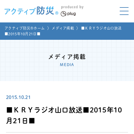
アクティブ防災とは?
アクティブ防災®ホーム
〉
メディア掲載
〉
■ＫＲＹラジオ山口放送
ABOUT
■2015年10月21日■
Mプラグと学ぼう
LEARNING
メディア掲載
家庭でやってみよう
MEDIA
LET'S TRY
コラボ事例
COLLABORATION
2015.10.21
メディア掲載
MEDIA
■ＫＲＹラジオ山口放送■2015年10
講座のご依頼
取材お申し込み
月21日■
お問い合わせ
運営団体