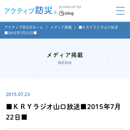
アクティブ防災とは?
アクティブ防災®ホーム
〉
メディア掲載
〉
■ＫＲＹラジオ山口放送
ABOUT
■2015年7月22日■
Mプラグと学ぼう
LEARNING
メディア掲載
家庭でやってみよう
MEDIA
LET'S TRY
コラボ事例
COLLABORATION
2015.07.23
メディア掲載
MEDIA
■ＫＲＹラジオ山口放送■2015年7月
講座のご依頼
取材お申し込み
22日■
お問い合わせ
運営団体