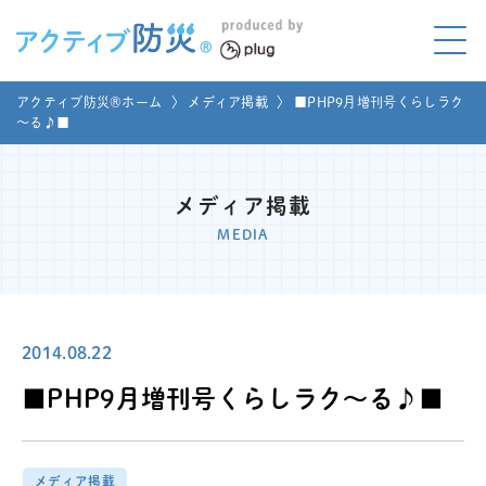
アクティブ防災とは?
アクティブ防災®ホーム
〉
メディア掲載
〉
■PHP9月増刊号くらしラク
ABOUT
～る♪■
Mプラグと学ぼう
LEARNING
メディア掲載
家庭でやってみよう
MEDIA
LET'S TRY
コラボ事例
COLLABORATION
2014.08.22
メディア掲載
MEDIA
■PHP9月増刊号くらしラク～る♪■
講座のご依頼
取材お申し込み
お問い合わせ
運営団体
メディア掲載