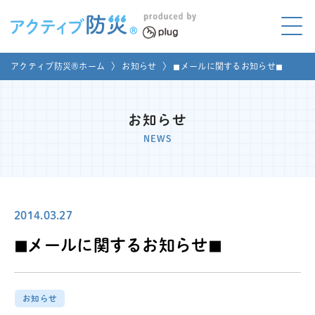
アクティブ防災とは?
アクティブ防災®ホーム
〉
お知らせ
〉
◼︎メールに関するお知らせ◼︎
ABOUT
Mプラグと学ぼう
LEARNING
お知らせ
NEWS
家庭でやってみよう
LET'S TRY
コラボ事例
COLLABORATION
2014.03.27
メディア掲載
◼︎メールに関するお知らせ◼︎
MEDIA
講座のご依頼
取材お申し込み
お知らせ
お問い合わせ
運営団体