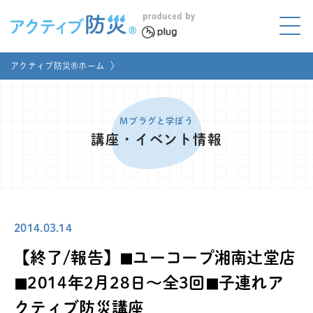
アクティブ防災とは?
アクティブ防災®ホーム
〉
ABOUT
Mプラグと学ぼう
LEARNING
Mプラグと学ぼう
講座・イベント情報
家庭でやってみよう
LET'S TRY
コラボ事例
COLLABORATION
2014.03.14
メディア掲載
MEDIA
【終了/報告】◼︎ユーコープ湘南辻堂店
講座のご依頼
取材お申し込み
◼︎2014年2月28日〜全3回◼︎子連れア
クティブ防災講座
お問い合わせ
運営団体