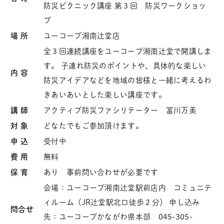
防災ピクニック講座 第３回 防災ワークショッ
プ
場 所
ユーコープ湘南辻堂店
全３回連続講座をユーコープ湘南辻堂で開講しま
す。
子連れ防災のポイントや、具体的な楽しい
内 容
防災アイデアなどを地域の皆様と一緒に考えるわ
きあいあいとした楽しい講座です。
講 師
アクティブ防災ファシリテーター 冨川万美
対 象
どなたでもご参加頂けます。
申 込
受付中
費 用
無料
保 育
あり 事前問い合わせが必要です
会場：ユーコープ湘南辻堂駅前店内 コミュニテ
ィルーム（JR辻堂駅北口徒歩２分） 申し込み
問合せ
先：ユーコープかながわ県本部 045-305-