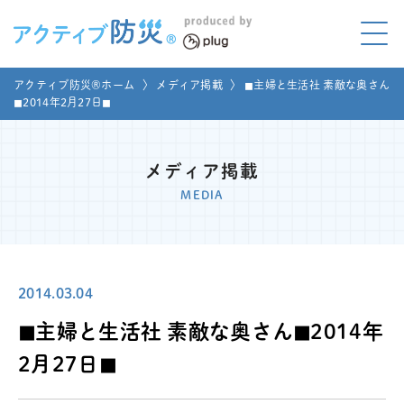
アクティブ防災とは?
アクティブ防災®ホーム
〉
メディア掲載
〉
◼︎主婦と生活社 素敵な奥さん
ABOUT
◼︎2014年2月27日◼︎
Mプラグと学ぼう
LEARNING
メディア掲載
家庭でやってみよう
MEDIA
LET'S TRY
コラボ事例
COLLABORATION
2014.03.04
メディア掲載
MEDIA
◼︎主婦と生活社 素敵な奥さん◼︎2014年
講座のご依頼
取材お申し込み
2月27日◼︎
お問い合わせ
運営団体